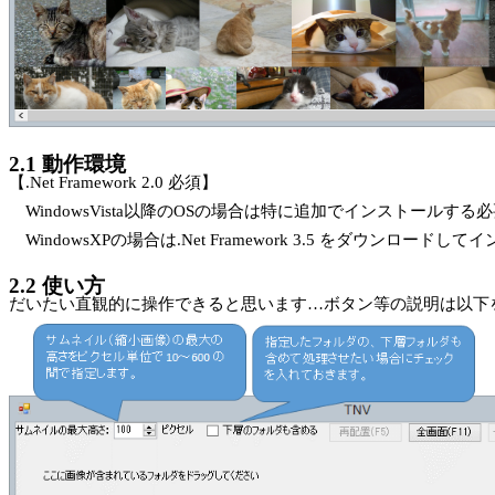
2.1
動作環境
【
.Net Framework 2.0
必須】
WindowsVista
以降の
OS
の場合は特に追加でインストールする必
WindowsXP
の場合は
.Net Framework 3.5
をダウンロードしてイ
2.2
使い方
だいたい直観的に操作できると思います…ボタン等の説明は以下