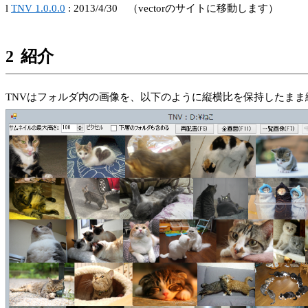
l
TNV 1.0.0.0
: 2013/4/30
（
vector
のサイトに移動します）
2
紹介
TNV
はフォルダ内の画像を、以下のように縦横比を保持したまま